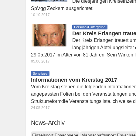
Die diesjährigen Kreiseinzel
SpVgg Zeckern ausgerichtet.
10.10.2017
Personal/Hintergrund
Der Kreis Erlangen trau
Der Kreis Erlangen trauert 
langjährigen Abteilungsleite
29.05.2017 im Alter von 81 Jahren. Sein Wirke
05.06.2017
Sonstiges
Informationen vom Kreistag 2017
Vom Kreistag stehen die folgenden Informationen
angepassten Folien bei den Veranstaltungen und
Strukturreformdie Veranstaltungsliste.Ich weise
24.05.2017
News-Archiv
Einzelsport Erwachsene
Mannschaftssport Erwachs