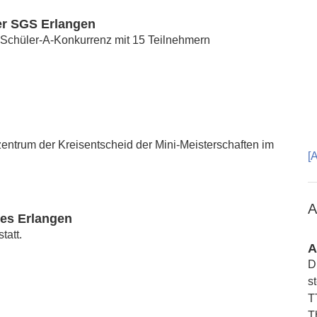
der SGS Erlangen
 Schüler-A-Konkurrenz mit 15 Teilnehmern
ntrum der Kreisentscheid der Mini-Meisterschaften im
[
A
ses Erlangen
tatt.
A
D
s
T
T