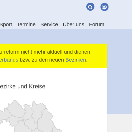
Suche
Suchen
Sport
Termine
Service
Über uns
Forum
urreform nicht mehr aktuell und dienen
Verbands
bzw. zu den neuen
Bezirken
.
ezirke und Kreise