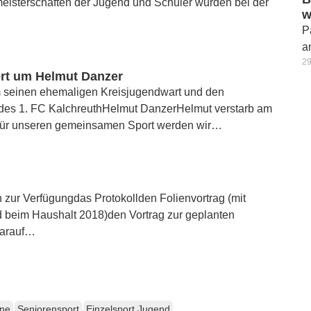
meisterschaften der Jugend und Schüler wurden bei der
w
P
a
29
ert um Helmut Danzer
um seinen ehemaligen Kreisjugendwart und den
r des 1. FC KalchreuthHelmut DanzerHelmut verstarb am
n für unseren gemeinsamen Sport werden wir…
 zur Verfügungdas Protokollden Folienvortrag (mit
 beim Haushalt 2018)den Vortrag zur geplanten
 darauf…
ene
Seniorensport
Einzelsport Jugend