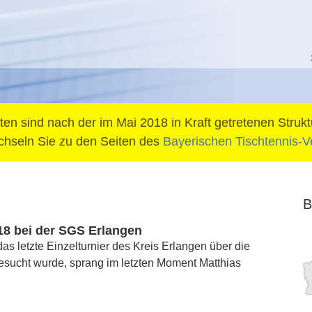
en sind nach der im Mai 2018 in Kraft getretenen Strukt
wechseln Sie zu den Seiten des
Bayerischen Tischtennis-
B
18 bei der SGS Erlangen
s letzte Einzelturnier des Kreis Erlangen über die
sucht wurde, sprang im letzten Moment Matthias