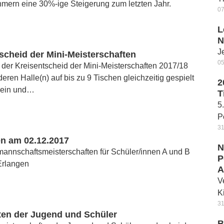
hmern eine 30%-ige Steigerung zum letzten Jahr.
07
L
N
J
cheid der Mini-Meisterschaften
05
der Kreisentscheid der Mini-Meisterschaften 2017/18
deren Halle(n) auf bis zu 9 Tischen gleichzeitig gespielt
2
sein und…
T
5
P
31
n am 02.12.2017
N
mannschaftsmeisterschaften für Schüler/innen A und B
P
Erlangen
A
V
K
31
ten der Jugend und Schüler
B