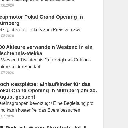
.08.2026
eapmotor Pokal Grand Opening in
ürnberg
etzt gibt’s drei Tickets zum Preis von zwei
.08.2026
00 Akteure verwandeln Westend in ein
ischtennis-Mekka
. Westend Tischtennis Cup zeigt das Outdoor-
otenzial der Sportart
.07.2026
och Restplätze: Einlaufkinder für das
okal Grand Opening in Nürnberg am 30.
ugust gesucht
ereinsgruppen bevorzugt / Eine Begleitung pro
ind kann kostenfrei das Event besuchen
.07.2026
R-Podcast: Warum Niko trotz Unfall